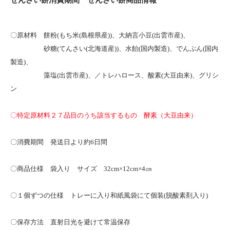
〇原材料 餅粉(もち米(島根県産))、大納言小豆(出雲市産)、
砂糖(てんさい(北海道産))、水飴(国内製造)、でんぷん(国内
製造)、
藻塩(出雲市産)、／トレハロース、酸素(大豆由来)、グリシ
ン
〇特定原材料２７品目のうち該当するもの 酵素（大豆由来）
〇消費期間 発送日より約6日間
〇商品仕様 袋入り サイズ 32cm×12cm×4㎝
〇１個ずつの仕様 トレーに入り和紙風袋にて個装(脱酸素剤入り)
〇保存方法 直射日光を避けて常温保存