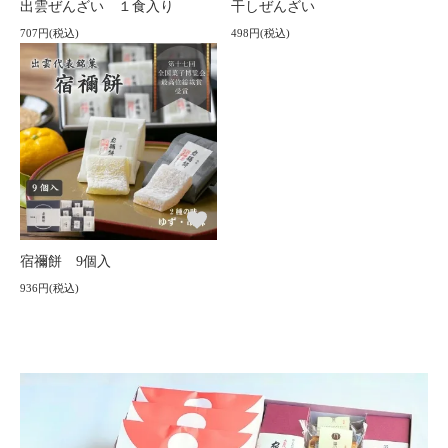
出雲ぜんざい １食入り
干しぜんざい
707円(税込)
498円(税込)
宿禰餅 9個入
936円(税込)