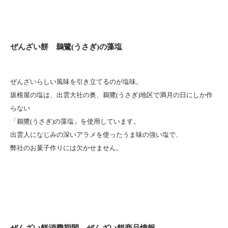
ぜんざい餅 鵜鷺(うさぎ)の藻塩
ぜんざいらしい風味を引き立てるのが塩味。
坂根屋の塩は、出雲大社の奥、鵜鷺(うさぎ)地区で満月の日にしか作
らない
「鵜鷺(うさぎ)の藻塩」を使用しています。
出雲人になじみの深いアラメを使ったうま味の強い塩で、
弊社のお菓子作りには欠かせません。
ぜんざい餅消費期間 ぜんざい餅商品情報